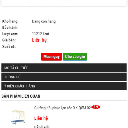
Kho hàng:
Đang còn hàng
Bảo hành:
Lượt xem:
11212 lượt
Liên hệ
Giá bán:
Xuất xứ:
Mua ngay
Cho vào giỏ
+
MÔ TẢ CHI TIẾT
+
THÔNG SỐ
+
Ý KIẾN KHÁCH HÀNG
SẢN PHẨM LIÊN QUAN
Giường hồi phục lực kéo XK-QWJ-02
Liên hệ
Bảo hành: